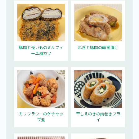
豚肉と長いものミルフィ
ねぎと豚肉の南蛮漬け
ーユ風カツ
カリフラワーのケチャッ
干しえのきの肉巻きフラ
プ煮
イ