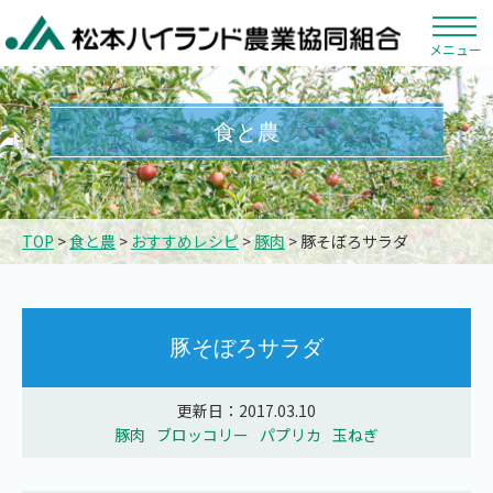
メニュー
食と農
TOP
>
食と農
>
おすすめレシピ
>
豚肉
> 豚そぼろサラダ
豚そぼろサラダ
更新日：2017.03.10
豚肉
ブロッコリー
パプリカ
玉ねぎ