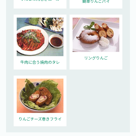
簡単りんごパイ
リングりんご
牛肉に合う焼肉のタレ
りんごチーズ巻きフライ