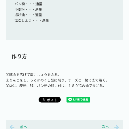
パン粉・・・適量
小麦粉・・・適量
揚げ油・・・適量
塩こしょう・・・適量
作り方
①豚肉を広げて塩こしょうをふる。
②りんごを１．５ｃｍのくし型に切り、チーズと一緒に①で巻く。
③②に小麦粉、卵、パン粉の順に付け、１８０℃の油で揚げる。
前へ
次へ