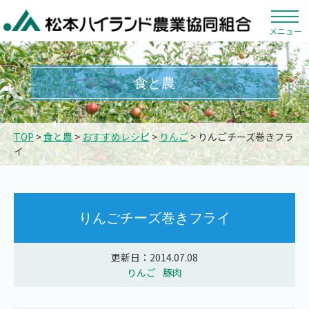
メニュー
食と農
TOP
>
食と農
>
おすすめレシピ
>
りんご
> りんごチーズ巻きフラ
イ
りんごチーズ巻きフライ
更新日：2014.07.08
りんご
豚肉