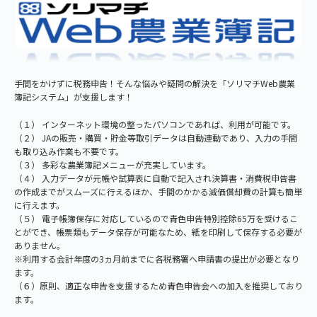
手間をかけずに税務申告！そんな悩みや疑問の解決を「ソリマチWeb農業
簿記システム」が支援します！
（１） インターネット環境の整ったパソコンであれば、利用が可能です。
（２） JAの販売・購買・貯金等取引データは自動連動であり、入力の手間
も取り込み作業も不要です。
（３） 多彩な農業簿記メニューが充実しています。
（４） 入力データが元帳や試算表に自動で記入され決算書・消費税申告書
の作成までがスムーズに行えるほか、手間のかかる減価償却費の計算も簡単
に行えます。
（５） 電子帳簿保存に対応しているので青色申告特別控除65万を受けるこ
とができ、帳票類もデータ保存が可能なため、紙を印刷して保存する必要が
ありません。
※利用する会計年度の3ヵ月前までに各税務署へ申請書の提出が必要となり
ます。
（６）原則、適正な申告を支援するため青色申告会への加入を推奨しており
ます。