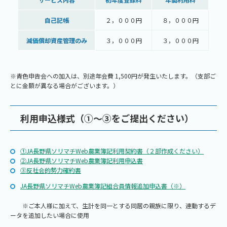
自己記帳
２，０００円
８，０００円
減価償却資産管理のみ
３，０００円
３，０００円
※青色申告会への加入は、別途年会費 1,500円が発生いたします。（支部ご
とに金額が異なる場合がございます。）
利用申込様式（①～③をご提出ください）
①JA長野県ソリマチWeb農業簿記利用契約書（２部作成ください）
②JA長野県ソリマチWeb農業簿記利用申込書
③反社会的勢力確約書
JA長野県ソリマチWeb農業簿記組合員情報追加申込書（※）
※ご本人様に加えて、生計を同一とする同居の親族に限り、連動するデ
ータを追加したい場合に使用