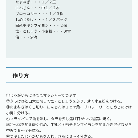
たまねぎ・・・１／２玉
にんじん・・・中１／２本
ブロッコリー・・・１／３株
しめじたけ・・・１／３パック
固形チキンブイヨン・・・２個
塩・こしょう・小麦粉・・・適宜
油・・・少々
作り方
①じゃがいもはゆでてマッシャーでつぶす。
②タラはひと口大に切って塩・こしょうをふり、薄く小麦粉をつける。
③たまねぎはくし切り、にんじんは１ｃｍ角、ブロッコリーとしめじたけは
小房に分ける。
④フライパンで油を熱し、タラを少し焦げ目がつく程度に焼く。
⑤④へ③を加え軽く炒め、牛乳と固形チキンブイヨンを加えかき混ぜながら
中火で６～７分煮る。
⑥つぶしたじゃがいもを入れ、さらに３～４分煮る。