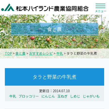
メニュー
食と農
TOP
>
食と農
>
おすすめレシピ
>
牛乳
> タラと野菜の牛乳煮
タラと野菜の牛乳煮
更新日：2014.07.10
牛乳
ブロッコリー
にんじん
玉ねぎ
しめじ
じゃがいも