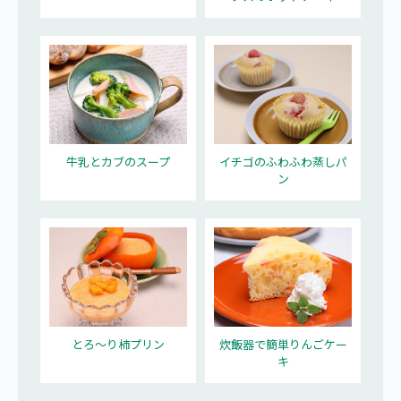
牛乳とカブのスープ
イチゴのふわふわ蒸しパ
ン
とろ～り柿プリン
炊飯器で簡単りんごケー
キ