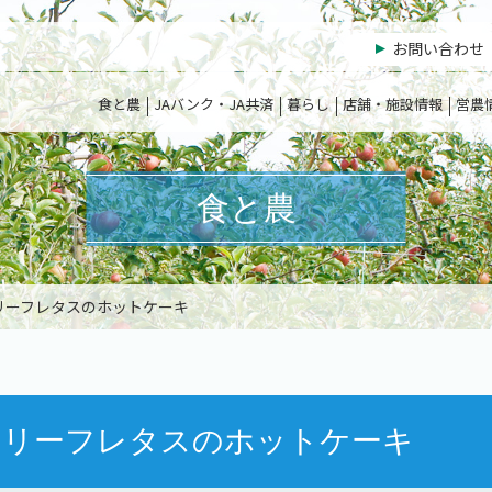
お問い合わせ
食と農
JAバンク・JA共済
暮らし
店舗・施設情報
営農
食と農
リーフレタスのホットケーキ
るリーフレタスのホットケーキ