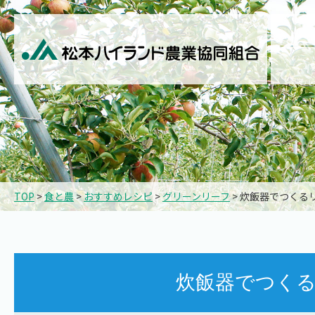
TOP
>
食と農
>
おすすめレシピ
>
グリーンリーフ
> 炊飯器でつくる
炊飯器でつく