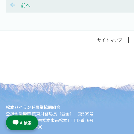
前へ
サイトマップ
松本ハイランド農業協同組合
登録金融機関 関東財務局長（登金） 第509号
〒390-8555 長野県松本市南松本1丁目2番16号
AI検索
TEL:0263-26-1400