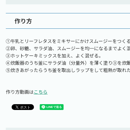
作り方
①牛乳とリーフレタスをミキサーにかけスムージーをつくる
②卵、砂糖、サラダ油、スムージーを均一になるまでよく
③ホットケーキミックスを加え、よく混ぜる。
④炊飯器のうち釜にサラダ油（分量外）を薄く塗り③を炊
⑤炊きあがったらうち釜を取出しラップをして粗熱が取れ
作り方動画は
こちら