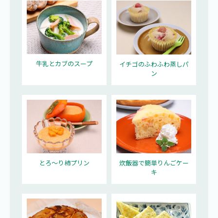
牛乳とカブのスープ
イチゴのふわふわ蒸しパ
ン
とろ～り柿プリン
炊飯器で簡単りんごケー
キ