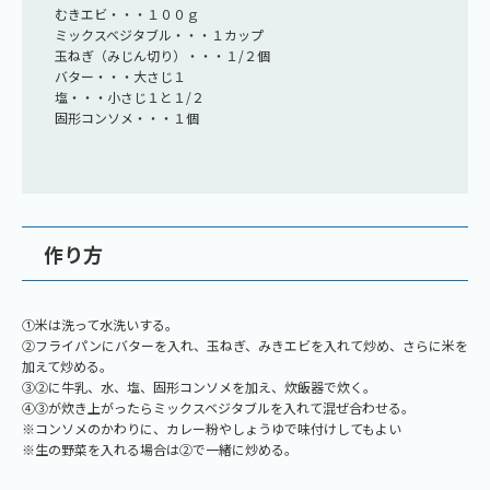
むきエビ・・・１００ｇ
ミックスベジタブル・・・１カップ
玉ねぎ（みじん切り）・・・１/２個
バター・・・大さじ１
塩・・・小さじ１と１/２
固形コンソメ・・・１個
作り方
①米は洗って水洗いする。
②フライパンにバターを入れ、玉ねぎ、みきエビを入れて炒め、さらに米を
加えて炒める。
③②に牛乳、水、塩、固形コンソメを加え、炊飯器で炊く。
④③が炊き上がったらミックスベジタブルを入れて混ぜ合わせる。
※コンソメのかわりに、カレー粉やしょうゆで味付けしてもよい
※生の野菜を入れる場合は②で一緒に炒める。