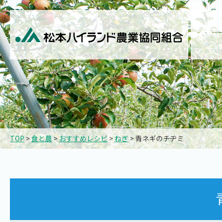
TOP
>
食と農
>
おすすめレシピ
>
ねぎ
> 青ネギのチヂミ