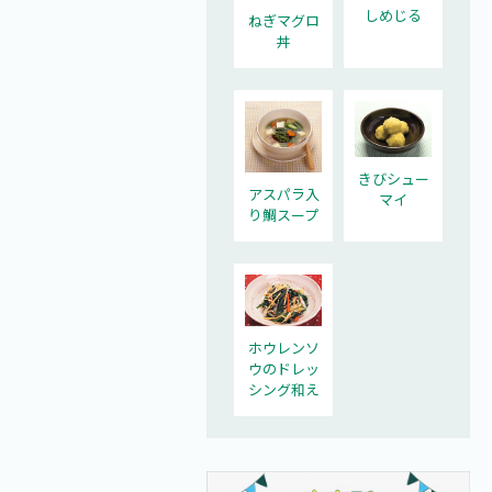
しめじる
ねぎマグロ
丼
きびシュー
アスパラ入
マイ
り鯛スープ
ホウレンソ
ウのドレッ
シング和え