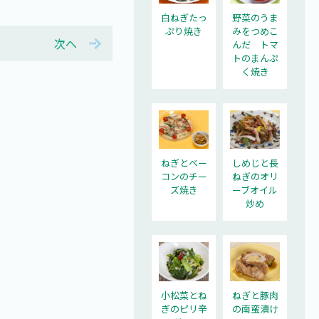
白ねぎたっ
野菜のうま
ぷり焼き
みをつめこ
次へ
んだ トマ
トのまんぷ
く焼き
ねぎとベー
しめじと長
コンのチー
ねぎのオリ
ズ焼き
ーブオイル
炒め
小松菜とね
ねぎと豚肉
ぎのピリ辛
の南蛮漬け