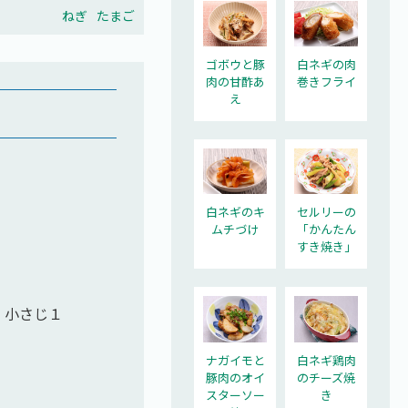
ねぎ
たまご
ゴボウと豚
白ネギの肉
肉の甘酢あ
巻きフライ
え
白ネギのキ
セルリーの
ムチづけ
「かんたん
すき焼き」
・小さじ１
ナガイモと
白ネギ鶏肉
豚肉のオイ
のチーズ焼
スターソー
き