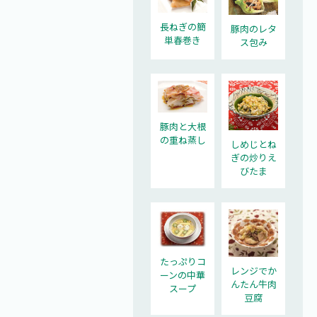
長ねぎの簡
豚肉のレタ
単春巻き
ス包み
豚肉と大根
の重ね蒸し
しめじとね
ぎの炒りえ
びたま
たっぷりコ
レンジでか
ーンの中華
んたん牛肉
スープ
豆腐