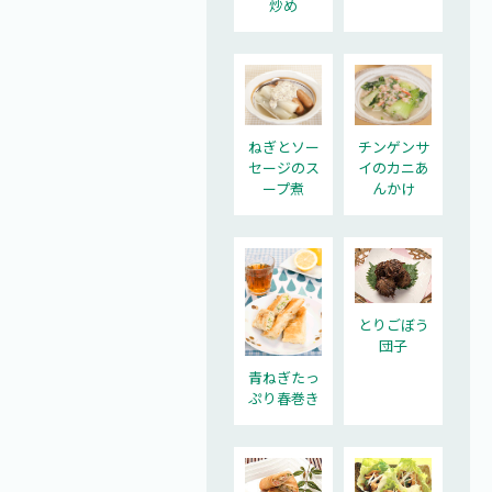
炒め
ねぎとソー
チンゲンサ
セージのス
イのカニあ
ープ煮
んかけ
とりごぼう
団子
青ねぎたっ
ぷり春巻き