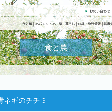
お問い合わせ
食と農
JAバンク・JA共済
暮らし
店舗・施設情報
営農
食と農
青ネギのチヂミ