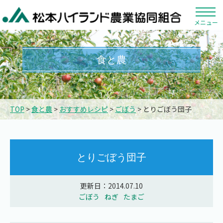
メニュー
食と農
TOP
>
食と農
>
おすすめレシピ
>
ごぼう
> とりごぼう団子
とりごぼう団子
更新日：2014.07.10
ごぼう
ねぎ
たまご