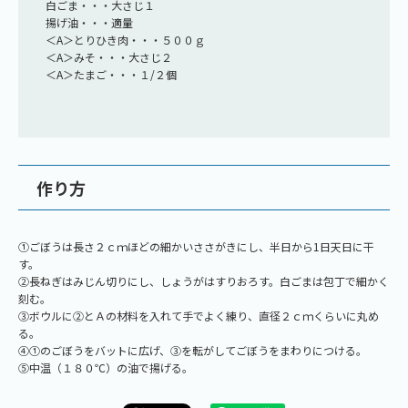
白ごま・・・大さじ１
揚げ油・・・適量
＜A＞とりひき肉・・・５００ｇ
＜A＞みそ・・・大さじ２
＜A＞たまご・・・１/２個
作り方
①ごぼうは長さ２ｃｍほどの細かいささがきにし、半日から1日天日に干
す。
②長ねぎはみじん切りにし、しょうがはすりおろす。白ごまは包丁で細かく
刻む。
③ボウルに②とＡの材料を入れて手でよく練り、直径２ｃｍくらいに丸め
る。
④①のごぼうをバットに広げ、③を転がしてごぼうをまわりにつける。
⑤中温（１８０℃）の油で揚げる。