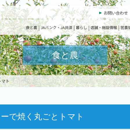
お問い合わせ
食と農
JAバンク・JA共済
暮らし
店舗・施設情報
営農
食と農
トマト
ターで焼く丸ごとトマト