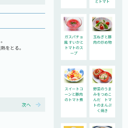
とトマト
ガスパチョ
玉ねぎと豚
る。
風 すいかと
肉の炒め物
粗熱をとる。
トマトのス
ープ
スイートコ
野菜のうま
ーンと豚肉
みをつめこ
のトマト煮
んだ トマ
次へ
トのまんぷ
く焼き