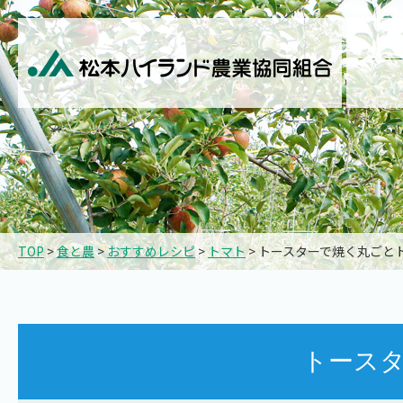
TOP
>
食と農
>
おすすめレシピ
>
トマト
> トースターで焼く丸ごと
トース