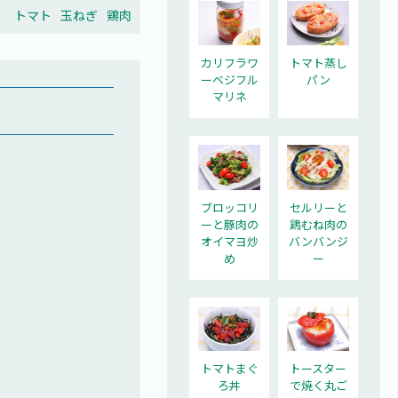
トマト
玉ねぎ
鶏肉
カリフラワ
トマト蒸し
ーベジフル
パン
マリネ
ブロッコリ
セルリーと
ーと豚肉の
鶏むね肉の
オイマヨ炒
バンバンジ
め
ー
トマトまぐ
トースター
ろ丼
で焼く丸ご