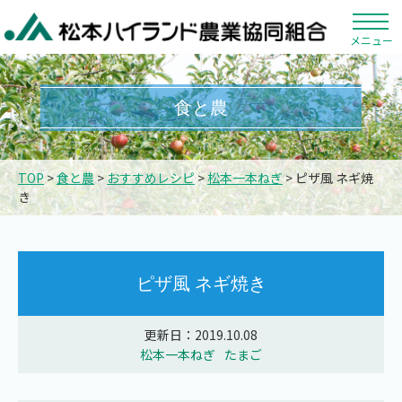
メニュー
食と農
TOP
>
食と農
>
おすすめレシピ
>
松本一本ねぎ
> ピザ風 ネギ焼
き
ピザ風 ネギ焼き
更新日：2019.10.08
松本一本ねぎ
たまご