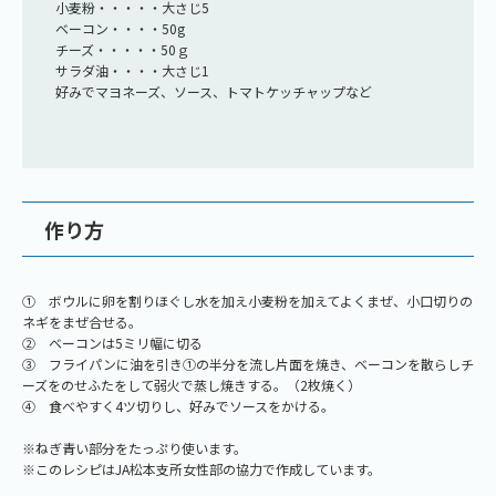
小麦粉・・・・・大さじ5
ベーコン・・・・50g
チーズ・・・・・50ｇ
サラダ油・・・・大さじ1
好みでマヨネーズ、ソース、トマトケッチャップなど
作り方
① ボウルに卵を割りほぐし水を加え小麦粉を加えてよくまぜ、小口切りの
ネギをまぜ合せる。
② ベーコンは5ミリ幅に切る
③ フライパンに油を引き①の半分を流し片面を焼き、ベーコンを散らしチ
ーズをのせふたをして弱火で蒸し焼きする。（2枚焼く）
④ 食べやすく4ツ切りし、好みでソースをかける。
※ねぎ青い部分をたっぷり使います。
※このレシピはJA松本支所女性部の協力で作成しています。