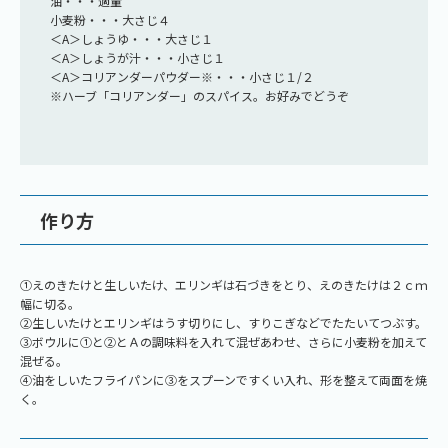
油・・・適量
小麦粉・・・大さじ４
＜A＞しょうゆ・・・大さじ１
＜A＞しょうが汁・・・小さじ１
＜A＞コリアンダーパウダー※・・・小さじ１/２
※ハーブ「コリアンダー」のスパイス。お好みでどうぞ
作り方
①えのきたけと生しいたけ、エリンギは石づきをとり、えのきたけは２ｃｍ
幅に切る。
②生しいたけとエリンギはうす切りにし、すりこぎなどでたたいてつぶす。
③ボウルに①と②とＡの調味料を入れて混ぜあわせ、さらに小麦粉を加えて
混ぜる。
④油をしいたフライパンに③をスプーンですくい入れ、形を整えて両面を焼
く。