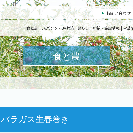
お問い合わせ
食と農
JAバンク・JA共済
暮らし
店舗・施設情報
営農
食と農
スパラガス生春巻き