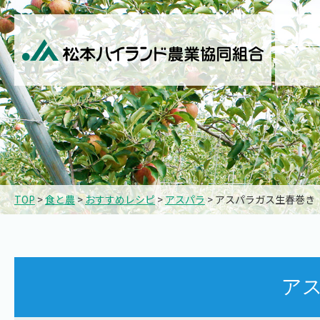
TOP
>
食と農
>
おすすめレシピ
>
アスパラ
> アスパラガス生春巻き
ア