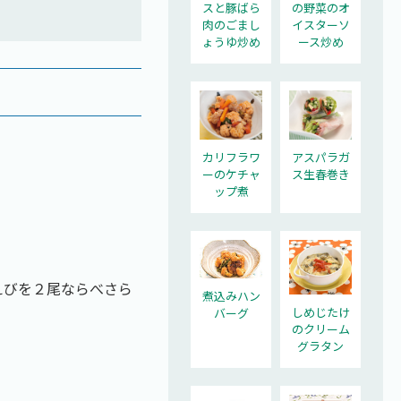
スと豚ばら
の野菜のオ
肉のごまし
イスターソ
ょうゆ炒め
ース炒め
カリフラワ
アスパラガ
ーのケチャ
ス生春巻き
ップ煮
えびを２尾ならべさら
煮込みハン
しめじたけ
バーグ
のクリーム
グラタン