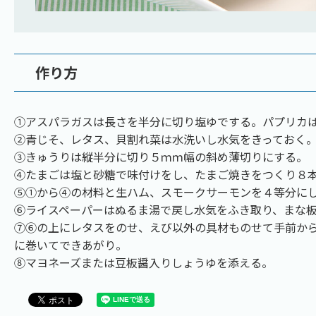
作り方
①アスパラガスは長さを半分に切り塩ゆでする。パプリカ
②青じそ、レタス、貝割れ菜は水洗いし水気をきっておく
③きゅうりは縦半分に切り５ｍｍ幅の斜め薄切りにする。
④たまごは塩と砂糖で味付けをし、たまご焼きをつくり８
⑤①から④の材料と生ハム、スモークサーモンを４等分に
⑥ライスペーパーはぬるま湯で戻し水気をふき取り、まな
⑦⑥の上にレタスをのせ、えび以外の具材ものせて手前か
に巻いてできあがり。
⑧マヨネーズまたは豆板醤入りしょうゆを添える。