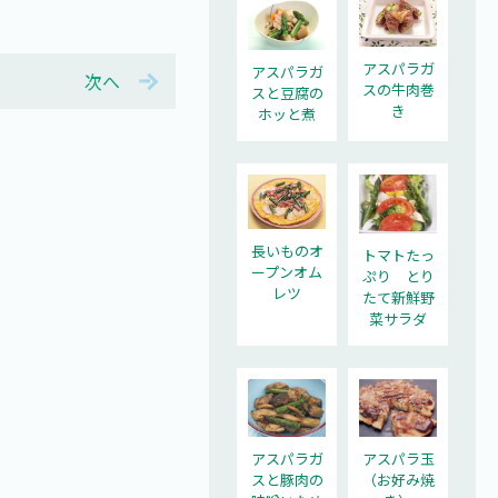
アスパラガ
アスパラガ
次へ
スの牛肉巻
スと豆腐の
き
ホッと煮
長いものオ
トマトたっ
ープンオム
ぷり とり
レツ
たて新鮮野
菜サラダ
アスパラガ
アスパラ玉
スと豚肉の
（お好み焼