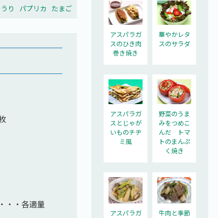
ゅうり
パプリカ
たまご
アスパラガ
華やかレタ
スのひき肉
スのサラダ
巻き焼き
アスパラガ
野菜のうま
枚
スとじゃが
みをつめこ
いものチヂ
んだ トマ
ミ風
トのまんぷ
く焼き
・・・各適量
アスパラガ
牛肉と季節