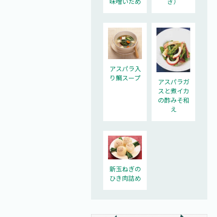
味噌いため
き）
アスパラ入
り鯛スープ
アスパラガ
スと煮イカ
の酢みそ和
え
新玉ねぎの
ひき肉詰め