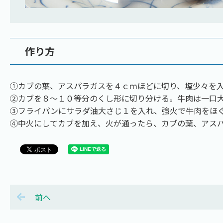
作り方
①カブの葉、アスパラガスを４ｃｍほどに切り、塩少々を
②カブを８～１０等分のくし形に切り分ける。牛肉は一口
③フライパンにサラダ油大さじ１を入れ、強火で牛肉をほ
④中火にしてカブを加え、火が通ったら、カブの葉、アス
前へ