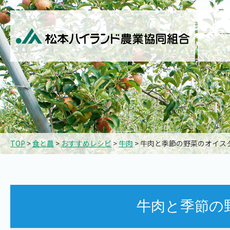
TOP
>
食と農
>
おすすめレシピ
>
牛肉
> 牛肉と季節の野菜のオイス
牛肉と季節の