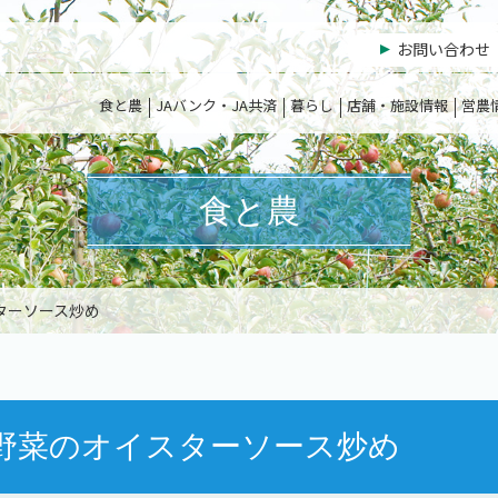
お問い合わせ
食と農
JAバンク・JA共済
暮らし
店舗・施設情報
営農
食と農
ターソース炒め
野菜のオイスターソース炒め