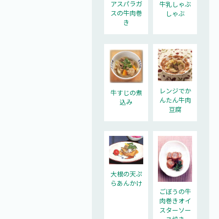
アスパラガ
牛乳しゃぶ
スの牛肉巻
しゃぶ
き
レンジでか
牛すじの煮
んたん牛肉
込み
豆腐
大根の天ぷ
らあんかけ
ごぼうの牛
肉巻きオイ
スターソー