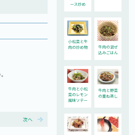
ース炒め
小松菜と牛
牛肉の混ぜ
肉の炒め物
込みごはん
り。
牛肉と小松
牛肉と野菜
菜のレモン
の重ね蒸し
風味ソテー
次へ