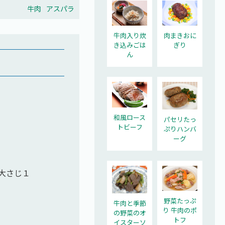
牛肉
アスパラ
牛肉入り炊
肉まきおに
き込みごは
ぎり
ん
和風ロース
パセリたっ
トビーフ
ぷりハンバ
ーグ
大さじ１
野菜たっぷ
牛肉と季節
り 牛肉のポ
の野菜のオ
トフ
イスターソ