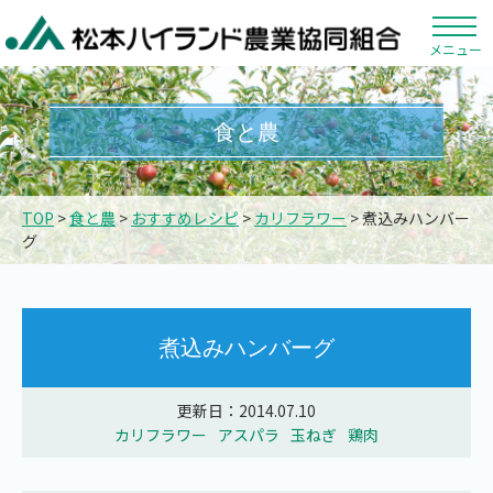
メニュー
食と農
TOP
>
食と農
>
おすすめレシピ
>
カリフラワー
> 煮込みハンバー
グ
煮込みハンバーグ
更新日：2014.07.10
カリフラワー
アスパラ
玉ねぎ
鶏肉