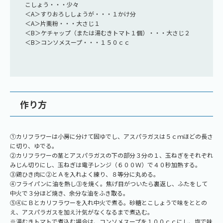
こしょう・・・少々
＜A＞すりおろししょうが・・・１かけ分
＜A＞片栗粉・・・大さじ１
＜B＞ケチャップ（または湯むきトマト１個）・・・大さじ２
＜B＞コンソメスープ・・・１５０ｃｃ
作り方
①カリフラワーは小房に分けて固ゆでし、アスパラガスは５ｃｍほどの長さ
に切り、ゆでる。
②カリフラワーの茎とアスパラガスの下の部分３分の１、玉ねぎをそれぞれ
みじん切りにし、玉ねぎは電子レンジ（６００Ｗ）で４０秒加熱する。
③鶏ひき肉に②とＡを入れよく練り、８等分に丸める。
④フライパンに油を熱し③を焼く。焦げ目がついたら裏返し、ふたをして
中火で３分ほど焼き、余分な油をふき取る。
⑤④にＢとカリフラワーを入れ中火で煮る。砂糖とこしょうで味をととの
え、アスパラガスを加え汁気がなくなるまで煮込む。
※湯むきトマトで煮込む場合は、コンソメスープを１００ｃｃにし、塩で味