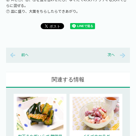
らに混ぜる。
⑦ 皿に盛り、大葉をちらしたらできあがり。
前へ
次へ
関連する情報