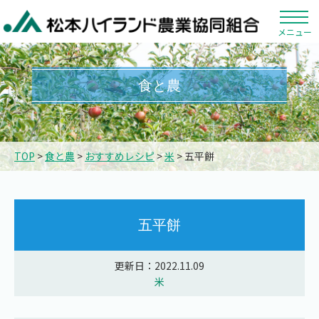
メニュー
食と農
TOP
>
食と農
>
おすすめレシピ
>
米
> 五平餅
五平餅
更新日：2022.11.09
米