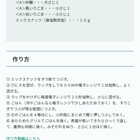
＜A＞砂糖・・・大さじ１
＜A＞黒いりごま・・・小さじ１
＜A＞白いりごま・・・小さじ１
ミックスナッツ（食塩無添加）・・・１０ｇ
作り方
① ミックスナッツをすり鉢でつぶす。
② ①にＡを混ぜ、ラップをして６００Ｗの電子レンジで１分加熱し、よく
混ぜる。
③ ラップをかけずに再度電子レンジで２０秒加熱し、さらに混ぜる。
④ ごはん（冷やごはんなら電子レンジで少しあたためておく）を、すりこ
ぎでつぶが残る程度につぶす。
⑤ ④のごはんを４等分にし、小判型にまとめて軽く押しつぶしておく。
⑥ あたためたグリルでごはんを焼く。表面が乾いてきたらひっくり返し
て、裏側も同様に焼く。みそだれをぬり、さらに１分ほど焼く。
作り方動画はこちら