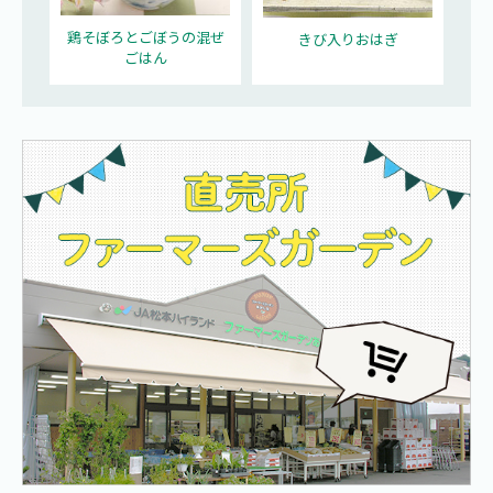
鶏そぼろとごぼうの混ぜ
きび入りおはぎ
ごはん