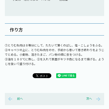
作り方
①とりむね肉は８等分にして、たたいて薄くのばし、塩・こしょうをふる。
②キャベツの上に、とりむね肉をのせ、手前から巻いて巻き終わりをようじ
でとめる。小麦粉、溶きたまご、パン粉の順に衣をつける。
③油を１８０℃に熱し、②を入れて表面がキツネ色になるまで揚げる。よう
じを抜いて盛り付ける。
前へ
次へ