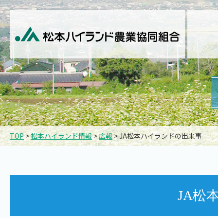
TOP
>
松本ハイランド情報
>
広報
> JA松本ハイランドの出来事
JA松