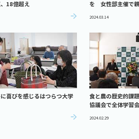
、18億超え
を 女性部主催で
2024.03.14
共に喜びを感じるはつらつ大学
食と農の歴史的課
協議会で全体学習
2024.02.29