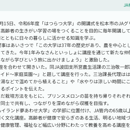
J
5月15日、令和6年度「はつらつ大学」の開講式を松本市のJAグ
は高齢者の生きがい学習の場をつくることを目的に毎年開講して
間とともに日々の暮らしに活かせる知識を学ぶ。
理事はあいさつで「この大学は37年の歴史があり、農を中心と
してきた。今年1年みなさんといっしょに講座を通じて新たな仲
いながら学びという旅に出かけましょう」と激励した。
座を合わせて開きいた。同JA波田支所営農生活課の三治敬一
ガイド～家庭菜園～」と題して講座を行った。三治課長代理は
お湯などで温めてから植えること」や「水やりは涼しい時間に
なるポイントを伝えた。
んだ栽培方法をもとに、プリンスメロンの苗を持ち帰りそれぞ
者同士で共有し、つながりを深めながら収穫を目指す。
ハイランド夢あわせ大学」の学部に位置付け、JA管内の65歳以
開く文化講座。高齢者が健康で安らぎのある生活、明るい地域
や健康管理、福祉など幅広い分野にわたって教養を高める講座を