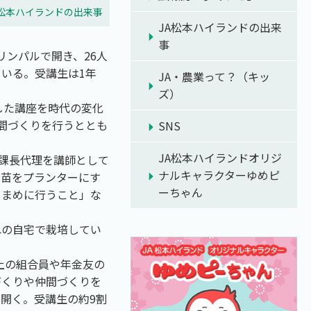
A松本ハイランドの出来事
JA松本ハイランドの出来
事
リンパルで開き、26人
いる。受講生は1年
JA・農業って？（キッ
ズ）
した講座を時代の変化
間づくりを行うととも
SNS
JA松本ハイランドオリジ
郎課長代理を講師として
ナルキャラクターゆめピ
は苗をプランターにす
ーちゃん
こまめに行うこと」な
れの自宅で栽培してい
上の組合員や年金友の
づくりや仲間づくりを
開く。受講生の約9割