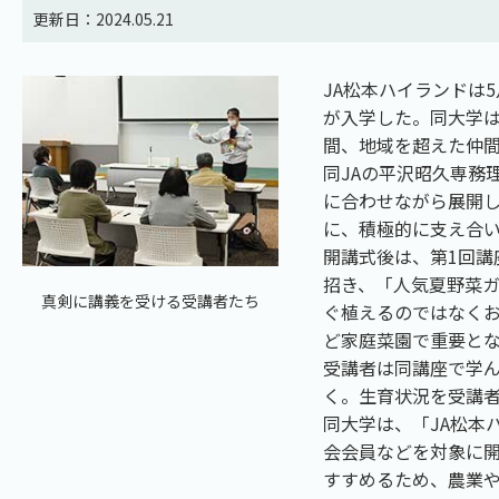
更新日：2024.05.21
JA松本ハイランドは
が入学した。同大学
間、地域を超えた仲
同JAの平沢昭久専務
に合わせながら展開
に、積極的に支え合
開講式後は、第1回講
招き、「人気夏野菜
真剣に講義を受ける受講者たち
ぐ植えるのではなく
ど家庭菜園で重要と
受講者は同講座で学
く。生育状況を受講
同大学は、「JA松本
会会員などを対象に
すすめるため、農業