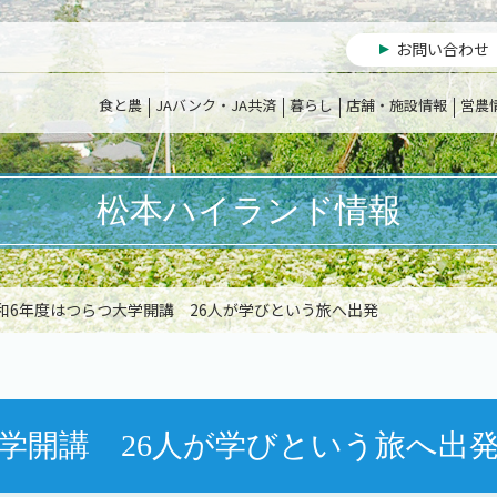
お問い合わせ
食と農
JAバンク・JA共済
暮らし
店舗・施設情報
営農
松本ハイランド情報
令和6年度はつらつ大学開講 26人が学びという旅へ出発
学開講 26人が学びという旅へ出