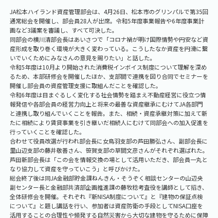
JA松本ハイランド資産管理部会は、4月26日、松本市のグリンパルで第35回
通常総会を開催し、部会員28人が出席。令和5年度事業報告や6年度事業計
画など3議案を審議し、すべて可決した。
同部会の横川清部会長はあいさつで「コロナ禍が明け国際情勢や円安など資
産形成を取り巻く環境が大きく変わっている。こうしたなか資産を円滑に繋
いでいくためにみなさんの意見を賜りたい」と話した。
令和5年度は10月より開始された消費税インボイス制度について理解を深め
るため、本部研修会を開催したほか、支部間で連携を図り合同でセミナーを
開催し部会員の資産管理支援に取組んだことを確認した。
令和6年度は目まぐるしく変化する社会情勢を踏まえ不動産経営に役立つ情
報発信や各部会員の経営力向上と将来の最善な資産継承にむけてJA各部門
と連携し取り組んでいくことを報告。また、相続・資産承継対策に加えて新
たに相続により賃貸事業を引き継いだ相続人にむけて同部会への加入促進を
行っていくことを確認した。
合わせて役員改選が行われ部会長に女鳥羽支部の芦田勝弘さん、副部会長に
里山辺支部の藤井敬善さん、笹賀支部の草間文彦さんがそれぞれ選ばれた。
芦田新部会長は「この会を情報交換の場として活用いただき、部会員一丸と
なり協力して資産を守っていこう」と呼びかけた。
総会終了後は同JA金融部貯金課ねんきん・そうぞく相談センターの山辺央
副センター長と金融部共済部企画推進課の藤牧稔考査役を講師として招き、
全体研修会を開催。それぞれ『新NISA制度について』と『建物の保証点検
について』と題し講話を行い、参加者は資産防衛の手段としてNISA口座を
活用することの合理性や頻発する自然災害から大切な建物を守るために保障