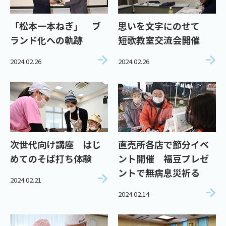
「松本一本ねぎ」 ブ
思いを文字にのせて
ランド化への軌跡
短歌教室交流会開催
2024.02.26
2024.02.26
次世代向け講座 はじ
直売所各店で節分イベ
めてのそば打ち体験
ント開催 福豆プレゼ
ントで無病息災祈る
2024.02.21
2024.02.14