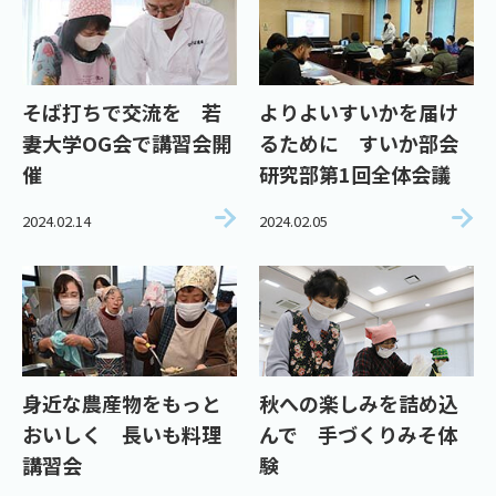
そば打ちで交流を 若
よりよいすいかを届け
妻大学OG会で講習会開
るために すいか部会
催
研究部第1回全体会議
2024.02.14
2024.02.05
身近な農産物をもっと
秋への楽しみを詰め込
おいしく 長いも料理
んで 手づくりみそ体
講習会
験