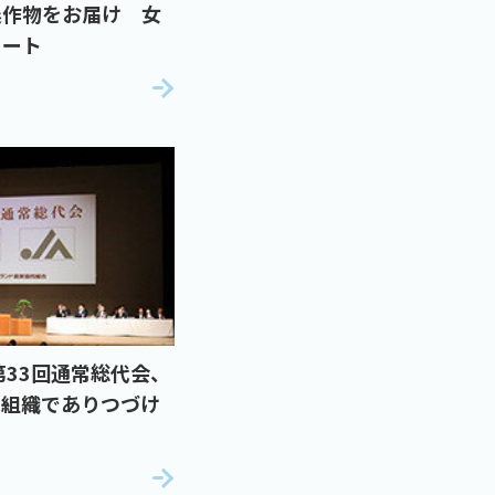
農作物をお届け 女
タート
第33回通常総代会、
る組織でありつづけ