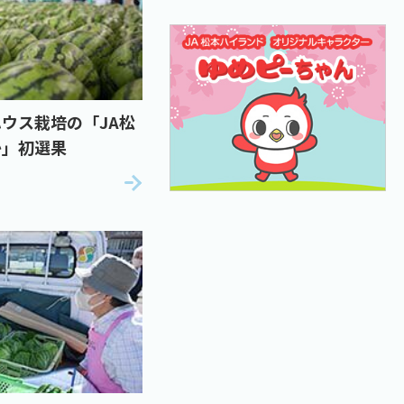
ウス栽培の「JA松
か」初選果