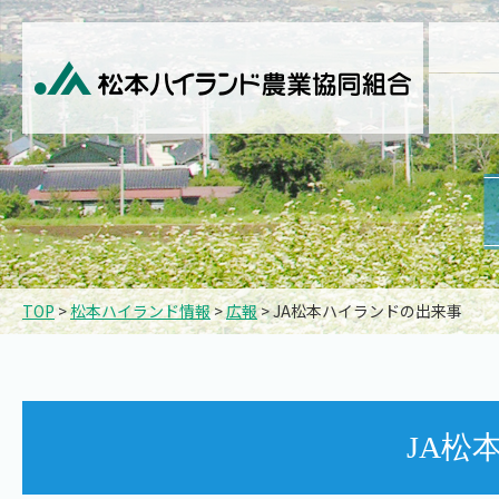
TOP
>
松本ハイランド情報
>
広報
> JA松本ハイランドの出来事
JA松