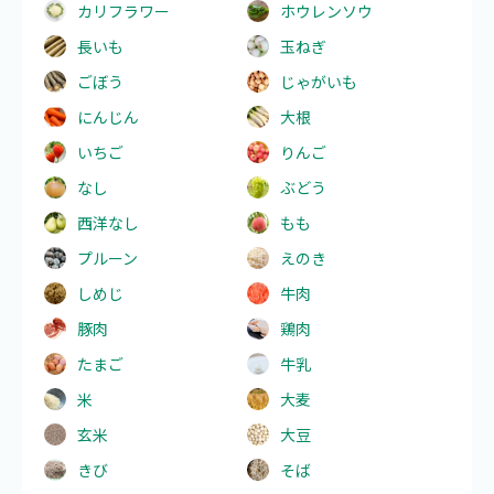
カリフラワー
ホウレンソウ
長いも
玉ねぎ
ごぼう
じゃがいも
にんじん
大根
いちご
りんご
なし
ぶどう
西洋なし
もも
プルーン
えのき
しめじ
牛肉
豚肉
鶏肉
たまご
牛乳
米
大麦
玄米
大豆
きび
そば