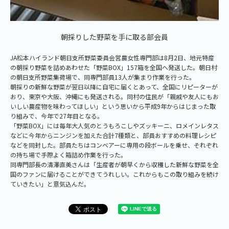
朝採りした野菜を手に取る部会員
JA松本ハイランド朝日支所野菜委員会営農女性専門部は8月2日、地元特産
の朝採り野菜を詰めあわせた「野菜BOX」157箱を全国へ発送した。朝日村
の朝日支所野菜集荷場で、同専門部員13人が集まり作業を行った。
朝採りの新鮮な野菜が翌日以降に自宅に届くとあって、全国にリピーターが
おり、東京や大阪、沖縄にも発送される。同村の住民が「親戚や友人にもお
いしい農産物を味わってほしい」という思いから平成9年からはじまった取
り組みで、今年で27年目となる。
「野菜BOX」には毎年大人気のとうもろこしやズッキーニ、ロメインレタス
などに今年からニンジンを加えた合計7種類と、部員おすすめの料理レシピ
などを同封した。部員たちはコンベアーに専用の段ボールを乗せ、それぞれ
の持ち場で手際よく箱詰め作業を行った。
同専門部長の清澤直美さんは「生産者が朝早くから収穫した新鮮な野菜を全
国のファンに届けることができてうれしい。これからもこの取り組みを続け
ていきたい」と意気込んだ。