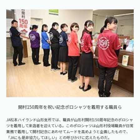
開村150周年を祝い記念ポロシャツを着用する職員ら
JA松本ハイランド山形支所では、職員が山形村開村150周年記念のポロシャ
ツを着用して来店者を迎えている。このポロシャツは山形村役場職員が日常
業務で着用して開村記念にあわせてムードを高めようと企画したもので、
「JAにも是非協力してほしい」との呼びかけに応えたものだ。