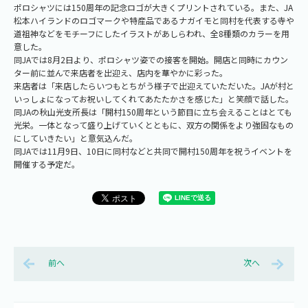
ポロシャツには150周年の記念ロゴが大きくプリントされている。また、JA
松本ハイランドのロゴマークや特産品であるナガイモと同村を代表する寺や
道祖神などをモチーフにしたイラストがあしらわれ、全8種類のカラーを用
意した。
同JAでは8月2日より、ポロシャツ姿での接客を開始。開店と同時にカウン
ター前に並んで来店者を出迎え、店内を華やかに彩った。
来店者は「来店したらいつもとちがう様子で出迎えていただいた。JAが村と
いっしょになってお祝いしてくれてあたたかさを感じた」と笑顔で話した。
同JAの秋山光支所長は「開村150周年という節目に立ち会えることはとても
光栄。一体となって盛り上げていくとともに、双方の関係をより強固なもの
にしていきたい」と意気込んだ。
同JAでは11月9日、10日に同村などと共同で開村150周年を祝うイベントを
開催する予定だ。
前へ
次へ