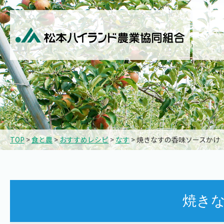
TOP
>
食と農
>
おすすめレシピ
>
なす
> 焼きなすの香味ソースかけ
焼き