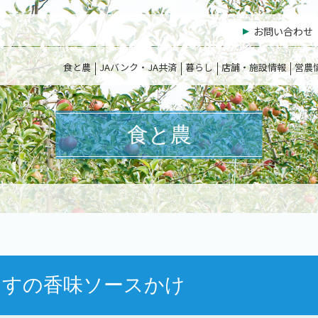
お問い合わせ
食と農
JAバンク・JA共済
暮らし
店舗・施設情報
営農
食と農
なすの香味ソースかけ