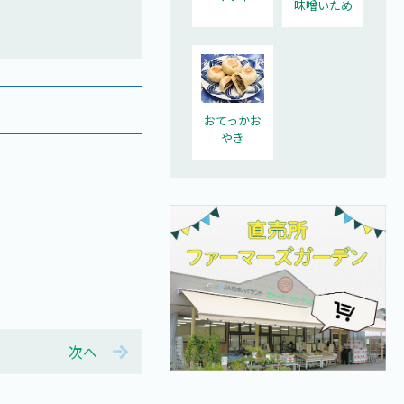
味噌いため
おてっかお
やき
次へ