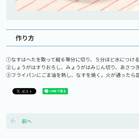
作り方
①なすはへたを取って縦６等分に切り、５分ほど水につけ
②しょうがはすりおろし、みょうがはみじん切り、あさつ
③フライパンにごま油を熱し、なすを焼く。火が通ったら
前へ