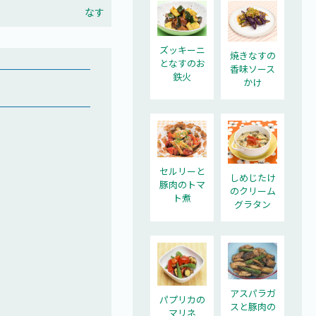
なす
ズッキーニ
焼きなすの
となすのお
香味ソース
鉄火
かけ
セルリーと
しめじたけ
豚肉のトマ
のクリーム
ト煮
グラタン
アスパラガ
パプリカの
スと豚肉の
マリネ