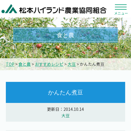
メニュー
食と農
TOP
>
食と農
>
おすすめレシピ
>
大豆
> かんたん煮豆
かんたん煮豆
更新日：2014.10.14
大豆