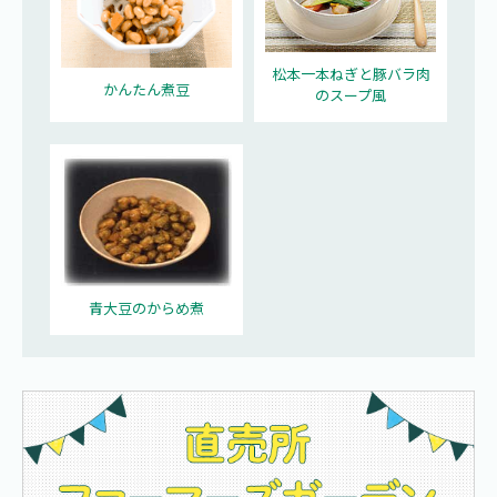
松本一本ねぎと豚バラ肉
かんたん煮豆
のスープ風
青大豆のからめ煮