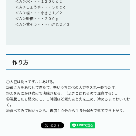
＜Ａ＞水・・・１２００ｃｃ
＜Ａ＞しょうゆ・・・５０ｃｃ
＜Ａ＞塩・・・小さじ１／２
＜Ａ＞砂糖・・・２００ｇ
＜Ａ＞重そう・・・小さじ２／３
作り方
①大豆は洗ってザルにあげる。
②鍋にＡをあわせて煮たて、熱いうちに①の大豆を入れ一晩ひたす。
③②を火にかけ強火で沸騰させる。（ふきこぼれるので注意する）。
④沸騰したら弱火にし、１時間ほど煮たあと火を止め、冷めるまでおいてお
く。
⑤食べてみて固かったら、再度１０分から１５分弱火で煮てでき上がり。