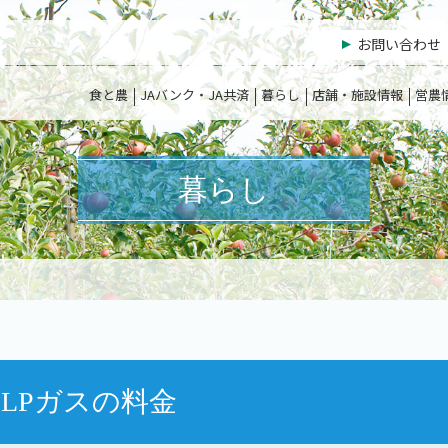
お問い合わせ
食と農
JAバンク・JA共済
暮らし
店舗・施設情報
営農
暮らし
LPガスの料金