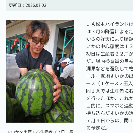
更新日：2026.07.02
ＪＡ松本ハイランド
は３月の降雪による
からの好天により順
いかの中心糖度は１
初日は生産者２２戸
だ。場内検査員の目
洞果などを選別して
ール。露地すいかの
ース（１ケース２玉
同ＪＡでは生産者に
を行ったほか、これ
目的に、スマホと連
持ち込んだすいかの
７月９日からは、同
る予定だ。
すいかを出荷する生産者（２日、長