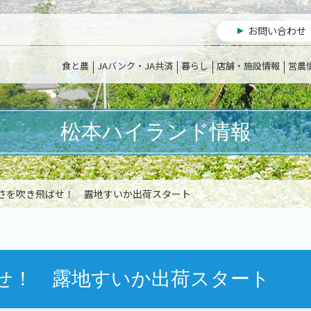
お問い合わせ
食と農
JAバンク・JA共済
暮らし
店舗・施設情報
営農
松本ハイランド情報
暑さを吹き飛ばせ！ 露地すいか出荷スタート
せ！ 露地すいか出荷スタート