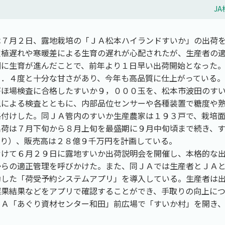
J
は７月２日、露地栽培の「ＪＡ松本ハイランドすいか」の出荷
定植遅れや寒暖差による生育の遅れが心配されたが、生産者の
調に生育が進んだことで、前年より１日早い出荷開始となった
３．４度と十分な甘さがあり、今年も高品質に仕上がっている。
がほ場検査に合格したすいか９，０００玉を、松本市波田のす
視による検査とともに、内部品位センサーや各種装置で糖度や
格付けした。同ＪＡ管内のすいか生産農家は１９３戸で、栽培
出荷は７月下旬から８月上旬を最盛期に９月中旬頃まで続き、
入り）、販売高は２８億９千万円を計画している。
むけて６月２９日に露地すいか出荷説明会を開催し、本格的な
からの適正管理を呼びかけた。また、同ＪＡでは生産者とＪＡ
動した「荷受予約システムアプリ」を導入している。生産者は
選果結果などをアプリで確認することができ、手取りの向上に
ＪＡ「あぐり資材センター和田」前広場で「すいか村」を開き