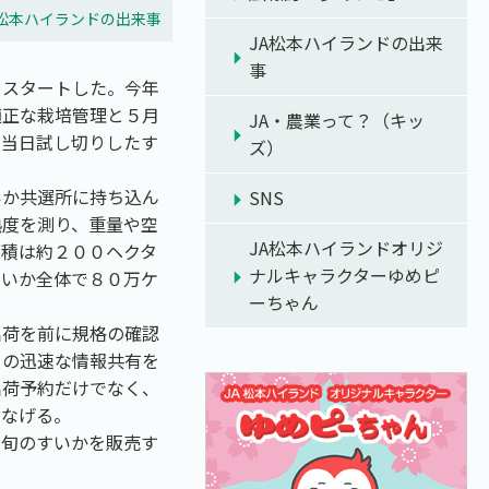
A松本ハイランドの出来事
JA松本ハイランドの出来
事
をスタートした。今年
適正な栽培管理と５月
JA・農業って？（キッ
。当日試し切りしたす
ズ）
いか共選所に持ち込ん
SNS
熟度を測り、重量や空
JA松本ハイランドオリジ
面積は約２００ヘクタ
ナルキャラクターゆめピ
すいか全体で８０万ケ
ーちゃん
出荷を前に規格の確認
との迅速な情報共有を
出荷予約だけでなく、
つなげる。
、旬のすいかを販売す