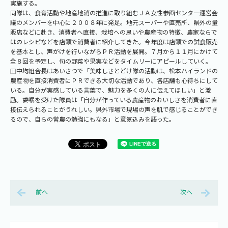
実施する。
同隊は、食育活動や地産地消の推進に取り組むＪＡ女性参画センター運営会
議のメンバーを中心に２００８年に発足。地元スーパーや直売所、県外の量
販店などに赴き、消費者へ直接、栽培への思いや農産物の特徴、農家ならで
はのレシピなどを店頭で消費者に紹介してきた。今年度は店頭での試食販売
を基本とし、声がけを行いながらＰＲ活動を展開。７月から１１月にかけて
全８回を予定し、旬の野菜や果実などをタイムリーにアピールしていく。
田中均組合長はあいさつで「美味しさとどけ隊の活動は、松本ハイランドの
農産物を直接消費者にＰＲできる大切な活動であり、各店舗も心待ちにして
いる。自分が実感している言葉で、魅力を多くの人に伝えてほしい」と激
励。委嘱を受けた隊員は「自分が作っている農産物のおいしさを消費者に直
接伝えられることがうれしい。県外市場で現場の声を肌で感じることができ
るので、自らの営農の勉強にもなる」と意気込みを語った。
前へ
次へ