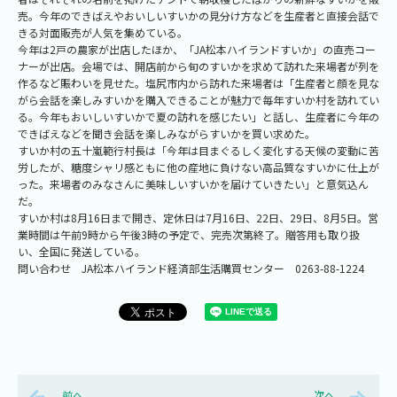
売。今年のできばえやおいしいすいかの見分け方などを生産者と直接会話で
きる対面販売が人気を集めている。
今年は2戸の農家が出店したほか、「JA松本ハイランドすいか」の直売コー
ナーが出店。会場では、開店前から旬のすいかを求めて訪れた来場者が列を
作るなど賑わいを見せた。塩尻市内から訪れた来場者は「生産者と顔を見な
がら会話を楽しみすいかを購入できることが魅力で毎年すいか村を訪れてい
る。今年もおいしいすいかで夏の訪れを感じたい」と話し、生産者に今年の
できばえなどを聞き会話を楽しみながらすいかを買い求めた。
すいか村の五十嵐範行村長は「今年は目まぐるしく変化する天候の変動に苦
労したが、糖度シャリ感ともに他の産地に負けない高品質なすいかに仕上が
った。来場者のみなさんに美味しいすいかを届けていきたい」と意気込ん
だ。
すいか村は8月16日まで開き、定休日は7月16日、22日、29日、8月5日。営
業時間は午前9時から午後3時の予定で、完売次第終了。贈答用も取り扱
い、全国に発送している。
問い合わせ JA松本ハイランド経済部生活購買センター 0263-88-1224
前へ
次へ