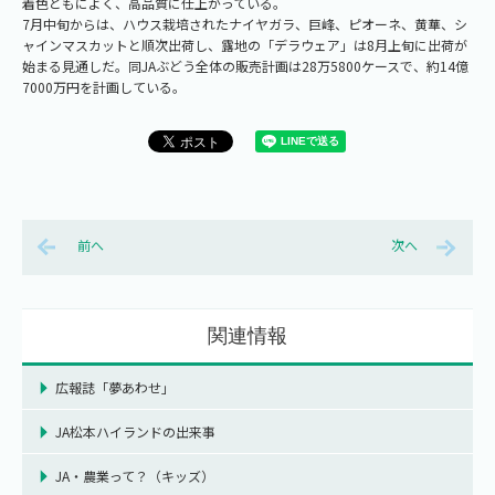
着色ともによく、高品質に仕上がっている。
7月中旬からは、ハウス栽培されたナイヤガラ、巨峰、ピオーネ、黄華、シ
ャインマスカットと順次出荷し、露地の「デラウェア」は8月上旬に出荷が
始まる見通しだ。同JAぶどう全体の販売計画は28万5800ケースで、約14億
7000万円を計画している。
前へ
次へ
関連情報
広報誌「夢あわせ」
JA松本ハイランドの出来事
JA・農業って？（キッズ）