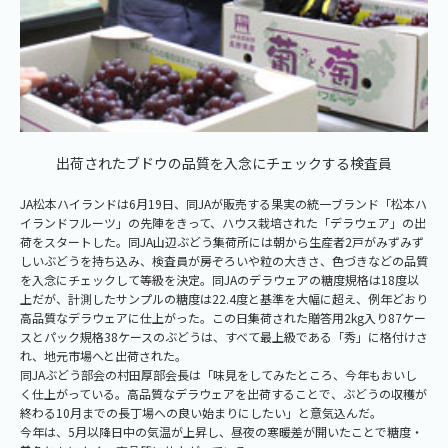
出荷されたブドウの品質を入念にチェックする検査員
JA松本ハイランドは6月19日、同JAが販売する果実の統一ブランド「松本ハ
イランドフルーツ」の先陣をきって、ハウス栽培された「デラウェア」の出
荷をスタートした。同JA山辺ぶどう集荷所には朝から生産者2戸がみずみず
しいぶどうを持ち込み、検査員が房ぞろいや粒の大きさ、色づきなどの品質
を入念にチェックして等級を決定。同JAのデラウェアの糖度規格は18度以
上だが、計測したサンプルの糖度は22.4度と基準を大幅に超え、例年どおり
高品質なデラウェアに仕上がった。この日集荷された贈答用2kg入り87ケー
スとパック規格38ケースのぶどうは、すべて最上級である「秀」に格付けさ
れ、地元市場へと出荷された。
同JAぶどう部会の村田厚部会長は「味見をしてみたところ、今年もおいし
く仕上がっている。高品質なデラウェアを出荷することで、ぶどうの収穫が
終わる10月までの長丁場への良い始まりにしたい」と意気込んだ。
今年は、5月以降日中の気温が上昇し、昼夜の寒暖差が開いたことで糖度・