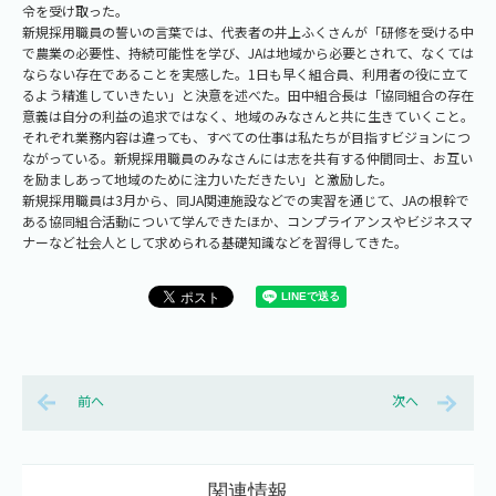
令を受け取った。
新規採用職員の誓いの言葉では、代表者の井上ふくさんが「研修を受ける中
で農業の必要性、持続可能性を学び、JAは地域から必要とされて、なくては
ならない存在であることを実感した。1日も早く組合員、利用者の役に立て
るよう精進していきたい」と決意を述べた。田中組合長は「協同組合の存在
意義は自分の利益の追求ではなく、地域のみなさんと共に生きていくこと。
それぞれ業務内容は違っても、すべての仕事は私たちが目指すビジョンにつ
ながっている。新規採用職員のみなさんには志を共有する仲間同士、お互い
を励ましあって地域のために注力いただきたい」と激励した。
新規採用職員は3月から、同JA関連施設などでの実習を通じて、JAの根幹で
ある協同組合活動について学んできたほか、コンプライアンスやビジネスマ
ナーなど社会人として求められる基礎知識などを習得してきた。
前へ
次へ
関連情報