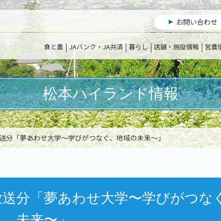
お問い合わせ
食と農
JAバンク・JA共済
暮らし
店舗・施設情報
営農
松本ハイランド情報
２月放送分「夢あわせ大学〜学びがつなぐ、地域の未来〜」
月放送分「夢あわせ大学〜学びがつな
未来〜」