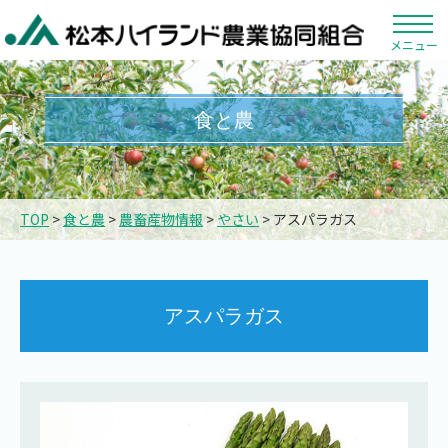
メニュー
食と農
TOP
>
食と農
>
農畜産物情報
>
やさい
> アスパラガス
アスパラガス