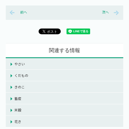
前へ
次へ
関連する情報
やさい
くだもの
きのこ
畜産
米穀
花き