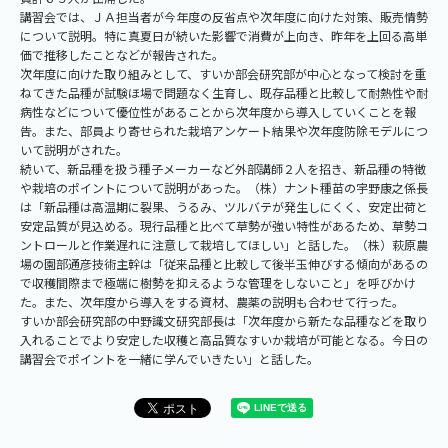
講習会では、ＪＡ担当者が今年度の反省点や次年度に向けた対策、販売情勢
について説明。特に真夏日が続いた影響で消費が上向き、昨年を上回る高単
価で推移したことなどが報告された。
次年度に向けた取り組みとして、すいか部会研究部が中心となって検討を重
ねてきた品種が試験ほ場で問題なく生育し、既存品種と比較して耐熱性や耐
病性などについて優位性があることから次年度から導入していくことを報
告。また、部員より寄せられた栽培アンケート結果や次年度防除モデルにつ
いて説明がされた。
続いて、新品種を扱う種子メーカーなど外部講師２人を招き、新品種の特徴
や栽培のポイントについて説明があった。（株）ナント種苗の宇野康之係長
は「新品種は高温期に裂果、うるみ、ツルバテが発生しにくく、安定出荷と
安定品質が見込める。現行品種と比べて草勢が強い特性があるため、草勢コ
ントロールと作業遅れに注意して栽培してほしい」と話した。（株）萩原農
場の園部通彦技術主幹は「従来品種と比較して後半玉伸びする傾向があるの
で収穫間際まで極端に樹勢を抑えるような管理をしないこと」を呼びかけ
た。また、次年度から導入をする資材、農薬の説明も合わせて行った。
すいか部会研究部の中野識文研究部長は「次年度から新たな品種などを取り
入れることでより安定した収穫と高品質なすいか栽培が可能となる。今日の
講習会でポイントを一緒に学んでいきたい」と話した。