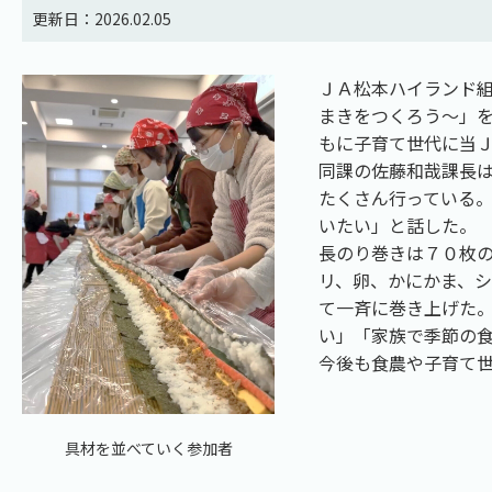
更新日：2026.02.05
ＪＡ松本ハイランド
まきをつくろう～」
もに子育て世代に当
同課の佐藤和哉課長
たくさん行っている
いたい」と話した。
長のり巻きは７０枚
リ、卵、かにかま、
て一斉に巻き上げた
い」「家族で季節の
今後も食農や子育て
具材を並べていく参加者