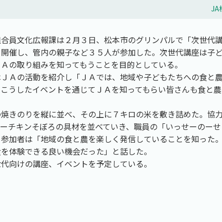
J
組合員文化広報課は２月３日、松本市のグリンパルで「次世代
を開催し、管内の親子など３５人が参加した。次世代講座は子
ＪＡの取り組みを知ってもうことを目的としている。
はＪＡの活動を紹介し「ＪＡでは、地域や子どもたちへの食と
。こうしたイベントを通じてＪＡを知ってもらい皆さんも食と農
の焼きのりを縦に並べ、その上に７キロの米を敷き詰めた。協
シーチキンそぼろの具材を並べていき、職員の「いっせーのーせ
。参加者は「地域の食と農を楽しく発信していることを知った
食を体験できる良い機会だった」と話した。
世代向けの講座、イベントを予定している。