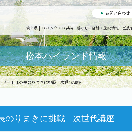
お問い合わせ
食と農
JAバンク・JA共済
暮らし
店舗・施設情報
営農
松本ハイランド情報
１０メートルの長のりまきに挑戦 次世代講座
長のりまきに挑戦 次世代講座