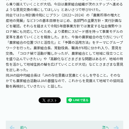
ら乗り越えていくことが大切。今日は農家組合組織が次のステップへ進める
ような意見交換の場にしてほしい」とあいさつで呼びかけた。
同会では3ヵ年計画令和にじプラン（2022～2024）の「農業所得の増大と
産地の発展」など3つの基本目標をはじめ、各部門の主要方針・実行計画な
どを確認。それらを踏まえて令和5年度事業方針では激変する社会情勢やコ
ロナ禍にも対応していくため、より柔軟にスピード感を持って事業モデルの
変革を進めていくことを報告した。また、今後の農家組合の在り方について
「農家組合の位置づけと活性化」と「予算の活用方法」をテーマにグループ
ワークを行った。農家組合長、常勤役員、職員が6班に分かれ入り、意見を
交換。「コロナ禍で活動が難しかったが、農家組合として地域に役立つこと
を盛り込んでいきたい」や「高齢化などさまざまな問題はあるが、地域の特
性を活かして地域住民の輪を広げていくことが大切」などとさまざまな意見
を出しあった。
同JAの田中均組合長は「JAの存在意義は営農とくらしを守ること。そのな
かでも農家組合活動はJAの基盤なので、これからを見据えて地域での協同活
動を再検討していきたい」と話した。
前へ
次へ