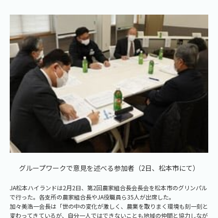
グループワークで意見を述べる参加者（2日、松本市にて）
JA松本ハイランドは2月2日、第2回農家組合長会長会を松本市のグリンパル
で行った。各支所の農家組合長やJA役職員ら35人が出席した。
加々美浩一会長は「世の中の変化が激しく、農業を取りまく環境も刻一刻と
変わってきているが、自分一人ではできないことも地域の仲間と協力しなが