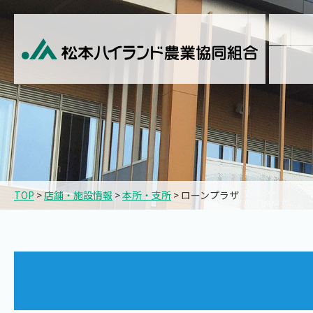
TOP
>
店舗・施設情報
>
本所・支所
> ローンプラザ