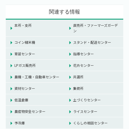
関連する情報
本所・支所
直売所・ファーマーズガーデ
ン
コイン精米機
スタンド・配送センター
育苗センター
指導センター
LPガス販売所
花卉センター
農機・工機・自動車センター
共選所
資材センター
集荷所
低温倉庫
土づくりセンター
農産物安全センター
ライスセンター
予冷庫
くらしの相談センター