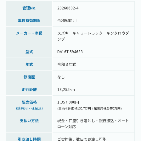
管理No.
20260602-4
車検有効期限
令和9年1月
メーカー・車種
スズキ キャリートラック キンタロウダ
ンプ
型式
DA16T-594633
年式
令和３年式
修復歴
なし
走行距離
18,255km
販売価格
1,357,000円
(諸費用・税金込)
(車両本体価格130.7万円
/ 諸費用税金等5万円)
支払い方法
現金・口座引き落とし・銀行振込・オート
ローン対応
引き渡し時期
ご契約後、数日でお渡し可能