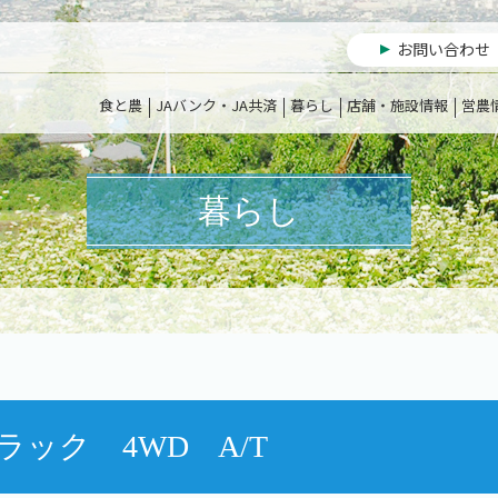
お問い合わせ
食と農
JAバンク・JA共済
暮らし
店舗・施設情報
営農
暮らし
ラック 4WD A/T