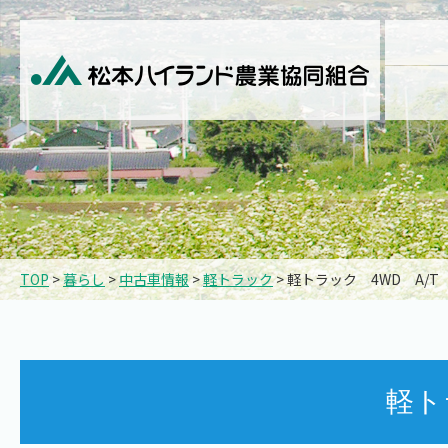
TOP
>
暮らし
>
中古車情報
>
軽トラック
> 軽トラック 4WD A/T
軽ト