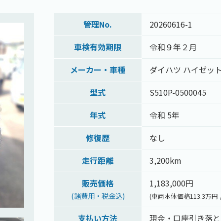
管理No.
20260616-1
車検有効期限
令和９年２月
メーカー・車種
ダイハツ ハイゼッ
型式
S510P-0500045
年式
令和 5年
修復歴
なし
走行距離
3,200km
販売価格
1,183,000円
(諸費用・税金込)
(車両本体価格113.3万円
支払い方法
現金・口座引き落と