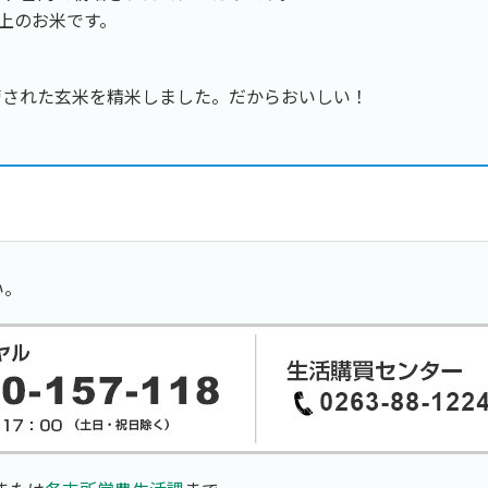
以上のお米です。
】
管された玄米を精米しました。だからおいしい！
い。