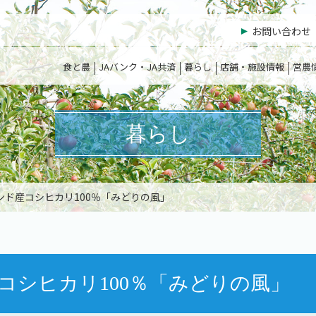
お問い合わせ
食と農
JAバンク・JA共済
暮らし
店舗・施設情報
営農
暮らし
ンド産コシヒカリ100％「みどりの風」
コシヒカリ100％「みどりの風」