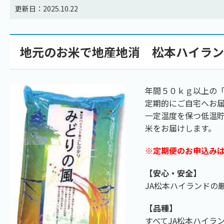
更新日：2025.10.22
地元のお米で地産地消 松本ハイラン
年間５０ｋｇ以上の「
定期的にご自宅へお
一定温度を保つ低温
米をお届けします。
※定期便のお申込み
【安心・安全】
JA松本ハイランドの
【品種】
すべてJA松本ハイラ