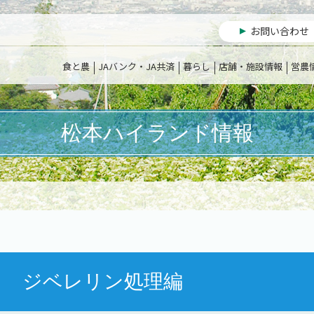
お問い合わせ
食と農
JAバンク・JA共済
暮らし
店舗・施設情報
営農
松本ハイランド情報
う ジベレリン処理編