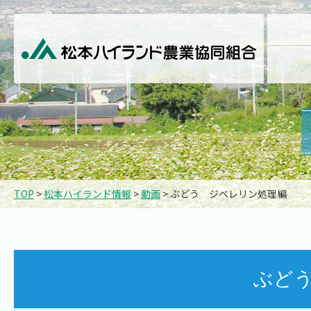
TOP
>
松本ハイランド情報
>
動画
> ぶどう ジベレリン処理編
ぶど