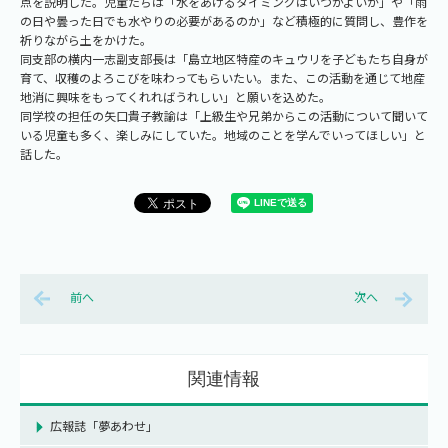
点を説明した。児童たちは「水をあげるタイミングはいつがよいか」や「雨
の日や曇った日でも水やりの必要があるのか」など積極的に質問し、豊作を
祈りながら土をかけた。
同支部の横内一志副支部長は「島立地区特産のキュウリを子どもたち自身が
育て、収穫のよろこびを味わってもらいたい。また、この活動を通じて地産
地消に興味をもってくれればうれしい」と願いを込めた。
同学校の担任の矢口貴子教諭は「上級生や兄弟からこの活動について聞いて
いる児童も多く、楽しみにしていた。地域のことを学んでいってほしい」と
話した。
前へ
次へ
関連情報
広報誌「夢あわせ」