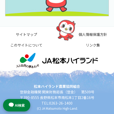
サイトマップ
個人情報保護方針
このサイトについて
リンク集
松本ハイランド農業協同組合
登録金融機関 関東財務局長（登金） 第509号
〒390-8555 長野県松本市南松本1丁目2番16号
TEL:0263-26-1400
AI検索
(C) JA Matsumoto High-Land.