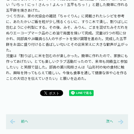
い「いちっ！にっ！さんっ！よんっ！五平もちっ！」と題した簡単に作れる
五平餅を焼きあげた。
つくり方は、家の光協会の雑誌「ちゃぐりん」に掲載されたレシピを参考
に、あたたかいご飯を粒が少し残るくらいに、すりこ木で潰し、割りばしに
包むように小判型にする。その後、みそ、みりん、ごまを混ぜたみそだれを
ぬりエーコープマーク品のこめ油で両面を焼いて完成。児童は5つの班に分
かれ、同部員やJA職員ら5人のサポートを受け調理を進めた。完成した五平
餅をお皿に盛り付けると香ばしい匂いとその出来栄えに大きな歓声が上がっ
た。
児童は「割りばしに米を包むのが楽しかった。簡単に作れたので、家族にも
作ってあげたい。とても楽しいクラブ活動だったので、来年も同級生と参加
したい」と笑顔で話した。部員の瀬川和枝さんは「山形村の旬の食材に触
れ、興味を持ってもらえて嬉しい。今後も食事を通して健康な体や心を作る
ことの大切さを伝えていきたい」と願いを込めた。
前へ
次へ