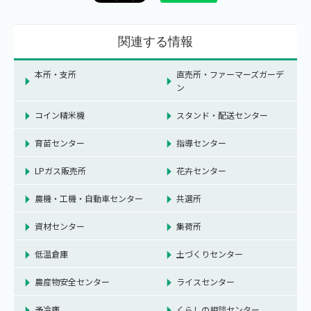
関連する情報
本所・支所
直売所・ファーマーズガーデ
ン
コイン精米機
スタンド・配送センター
育苗センター
指導センター
LPガス販売所
花卉センター
農機・工機・自動車センター
共選所
資材センター
集荷所
低温倉庫
土づくりセンター
農産物安全センター
ライスセンター
予冷庫
くらしの相談センター