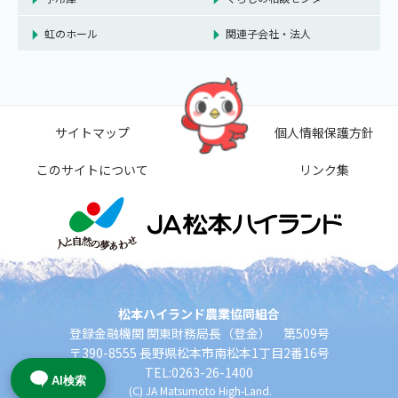
虹のホール
関連子会社・法人
サイトマップ
個人情報保護方針
このサイトについて
リンク集
松本ハイランド農業協同組合
登録金融機関 関東財務局長（登金） 第509号
〒390-8555 長野県松本市南松本1丁目2番16号
TEL:0263-26-1400
AI検索
(C) JA Matsumoto High-Land.