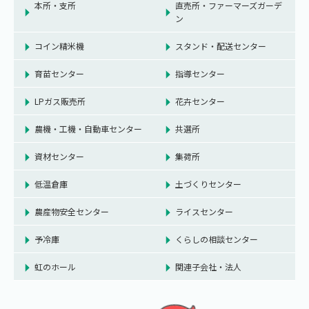
本所・支所
直売所・ファーマーズガーデ
ン
コイン精米機
スタンド・配送センター
育苗センター
指導センター
LPガス販売所
花卉センター
農機・工機・自動車センター
共選所
資材センター
集荷所
低温倉庫
土づくりセンター
農産物安全センター
ライスセンター
予冷庫
くらしの相談センター
虹のホール
関連子会社・法人