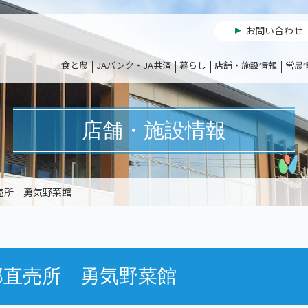
お問い合わせ
食と農
JAバンク・JA共済
暮らし
店舗・施設情報
営農
店舗・施設情報
売所 勇気野菜館
部直売所 勇気野菜館