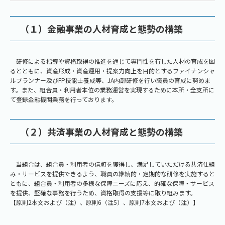
（１）金融事業の人材育成と態勢の構築
研修による指導や資格取得の推進を通じて専門性を有した人材の育成を図
るとともに、資産形成・資産運用・提案力向上を目的とするファイナンシャ
ルプランナー及びFP技能士養成等、JA内部研修を行い職員の育成に努めま
す。また、組合員・利用者本位の業務運営を実現するために本所・全支所に
て登録金融機関業務を行っております。
（２）共済事業の人材育成と態勢の構築
当組合は、組合員・利用者の信頼を獲得し、満足していただける共済仕組
み・サービスを提供できるよう、職員の継続的・定期的な研修を実施すると
ともに、組合員・利用者の多様な保障ニーズに応え、的確な保障・サービス
を提供、堅確な事務を行うため、資格取得の支援等に取り組みます。
【原則2本文および（注）、原則6（注5）、原則7本文および（注）】