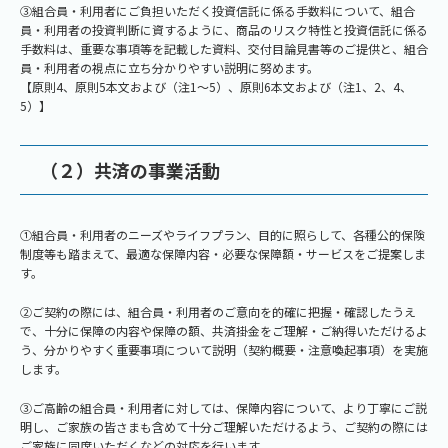
③組合員・利用者にご負担いただく投資信託に係る手数料について、組合
員・利用者の投資判断に資するように、商品のリスク特性と投資信託に係る
手数料は、重要な事項等を記載した資料、交付目論見書等のご提供と、組合
員・利用者の視点に立ち分かりやすい説明に努めます。
【原則4、原則5本文および（注1～5）、原則6本文および（注1、2、4、
5）】
（２）共済の事業活動
①組合員・利用者のニーズやライフプラン、目的に照らして、各種公的保険
制度等も踏まえて、最適な保障内容・必要な保障額・サービスをご提案しま
す。
②ご契約の際には、組合員・利用者のご意向を的確に把握・確認したうえ
で、十分に保障の内容や保障の額、共済掛金をご理解・ご納得いただけるよ
う、分かりやすく重要事項について説明（契約概要・注意喚起事項）を実施
します。
③ご高齢の組合員・利用者に対しては、保障内容について、より丁寧にご説
明し、ご家族の皆さまも含めて十分ご理解いただけるよう、ご契約の際には
ご家族に同席いただくなどの対応を行います。