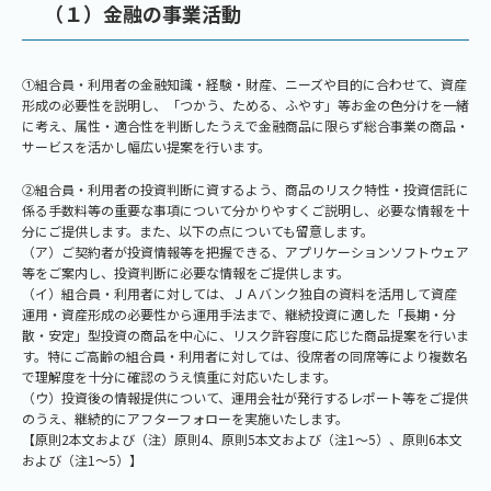
（１）金融の事業活動
①組合員・利用者の金融知識・経験・財産、ニーズや目的に合わせて、資産
形成の必要性を説明し、「つかう、ためる、ふやす」等お金の色分けを一緒
に考え、属性・適合性を判断したうえで金融商品に限らず総合事業の商品・
サービスを活かし幅広い提案を行います。
②組合員・利用者の投資判断に資するよう、商品のリスク特性・投資信託に
係る手数料等の重要な事項について分かりやすくご説明し、必要な情報を十
分にご提供します。また、以下の点についても留意します。
（ア）ご契約者が投資情報等を把握できる、アプリケーションソフトウェア
等をご案内し、投資判断に必要な情報をご提供します。
（イ）組合員・利用者に対しては、ＪＡバンク独自の資料を活用して資産
運用・資産形成の必要性から運用手法まで、継続投資に適した「長期・分
散・安定」型投資の商品を中心に、リスク許容度に応じた商品提案を行いま
す。特にご高齢の組合員・利用者に対しては、役席者の同席等により複数名
で理解度を十分に確認のうえ慎重に対応いたします。
（ウ）投資後の情報提供について、運用会社が発行するレポート等をご提供
のうえ、継続的にアフターフォローを実施いたします。
【原則2本文および（注）原則4、原則5本文および（注1～5）、原則6本文
および（注1～5）】