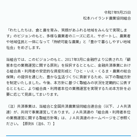
令和7年9月25日
松本ハイランド農業協同組合
「わたしたちは、食と農を育み、笑顔があふれる地域をみんなで実現しま
す」のビジョンのもと、多様な農業者のニーズに応え、サポートし、農業者
や地域住民と一体になって「持続可能な農業」と「豊かで暮らしやすい地域
社会」をめざします。
当組合では、このビジョンのもと、2017年3月に金融庁より公表された「顧
客本位の業務運営に関する原則」を採択するとともに、金融共済事業におけ
る組合員・利用者の安定的な資産形成と「ひと・いえ・くるま・農業の総合
保障」の提供を通じた、豊かな生活づくりに貢献するため、以下の取組方針
を制定いたしました。今後、本方針に基づく取組みの状況を定期的に公表す
るとともに、より組合員・利用者本位の業務運営を実現するため本方針を必
要に応じて見直してまいります。
（注）共済事業は、当組合と全国共済農業協同組合連合会（以下、ＪＡ共済
連）が、共同で事業運営しております。ＪＡ共済連の「組合員・利用者本位
の業務運営に関する取組方針等」は、ＪＡ共済連のホームページをご参照く
ださい。【原則6（注6、7）】