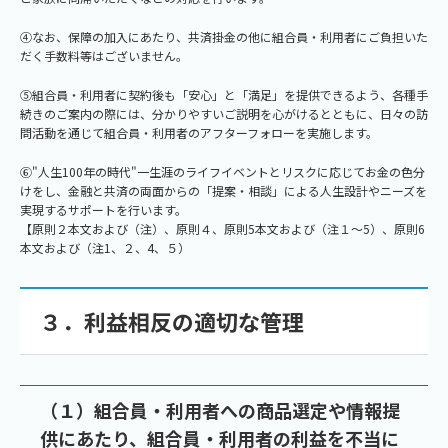
④なお、保障の加入にあたり、共済掛金の他に組合員・利用者にご負担いた
だく手数料等はございません。
⑤組合員・利用者に契約後も「安心」と「満足」を提供できるよう、各種手
続きのご案内の際には、分かりやすいご説明を心がけるとともに、日々の訪
問活動を通じて組合員・利用者のアフターフォローを実施します。
⑥"人生100年の時代"一生涯のライフイベントとリスクに応じてお金の色分
けをし、金融と共済の両面からの「提案・相談」による人生設計やニーズを
実現するサポートを行います。
【原則２本文および（注）、原則４、原則5本文および（注１～5）、原則6
本文および（注1、２、4、５）
３．利益相反の適切な管理
（１）組合員・利用者への商品選定や情報提
供にあたり、組合員・利用者の利益を不当に